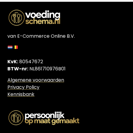
van E-Commerce Online B.V.
KvK:
80547672
BTW-nr:
NL861710976B01
Algemene voorwaarden
Privacy Policy
Kennisbank