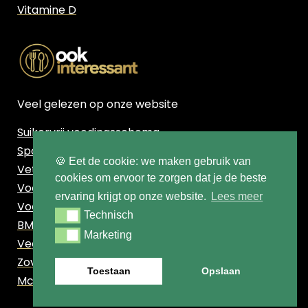
Vitamine D
Veel gelezen op onze website
Suikervrij voedingsschema
Sport voedingsschema
🍪 Eet de cookie: we maken gebruik van
Vetpercentage berekenen
cookies om ervoor te zorgen dat je de beste
Voedingsschema Afvallen
ervaring krijgt op onze website.
Lees meer
Voedingsschema Vrouw
Technisch
Technisch
BMI berekenen
Marketing
Marketing
Vegetarisch voedingsschema
Zoveel calorieën zitten er in deze populaire
Toestaan
Opslaan
McDonalds snacks!