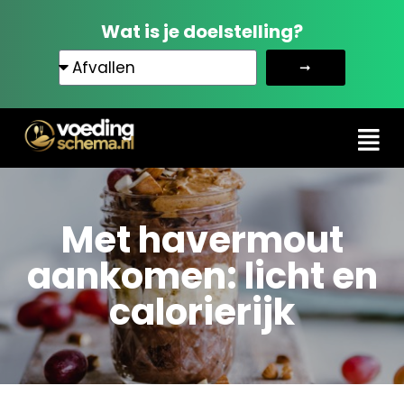
Wat is je doelstelling?
➞
Met havermout
aankomen: licht en
calorierijk