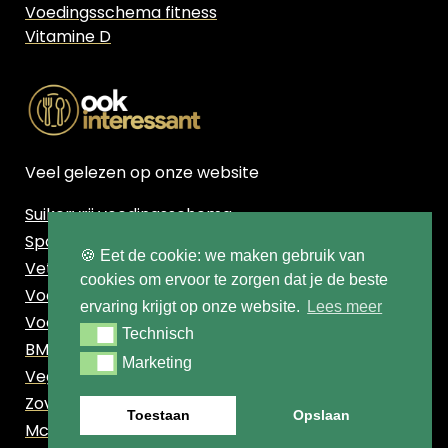
Voedingsschema fitness
Vitamine D
Veel gelezen op onze website
Suikervrij voedingsschema
Sport voedingsschema
🍪 Eet de cookie: we maken gebruik van
Vetpercentage berekenen
cookies om ervoor te zorgen dat je de beste
Voedingsschema Afvallen
ervaring krijgt op onze website.
Lees meer
Voedingsschema Vrouw
Technisch
Technisch
BMI berekenen
Marketing
Marketing
Vegetarisch voedingsschema
Zoveel calorieën zitten er in deze populaire
Toestaan
Opslaan
McDonalds snacks!