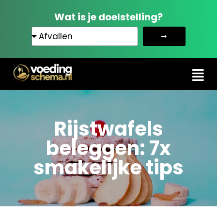
Wat is je doelstelling?
➞
Rijstwafels
beleggen: 7x
smakelijke tips