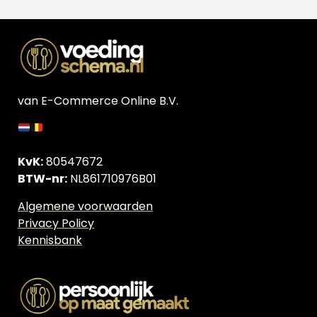
van E-Commerce Online B.V.
KvK:
80547672
BTW-nr:
NL861710976B01
Algemene voorwaarden
Privacy Policy
Kennisbank