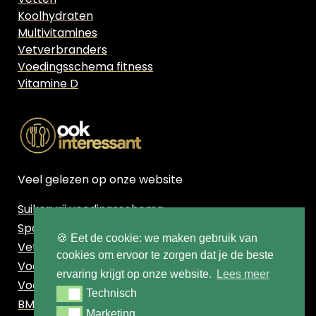
Koolhydraten
Multivitamines
Vetverbranders
Voedingsschema fitness
Vitamine D
Veel gelezen op onze website
Suikervrij voedingsschema
Sport voedingsschema
🍪 Eet de cookie: we maken gebruik van
Vetpercentage berekenen
cookies om ervoor te zorgen dat je de beste
Voedingsschema Afvallen
ervaring krijgt op onze website.
Lees meer
Voedingsschema Vrouw
Technisch
Technisch
BMI berekenen
Marketing
Marketing