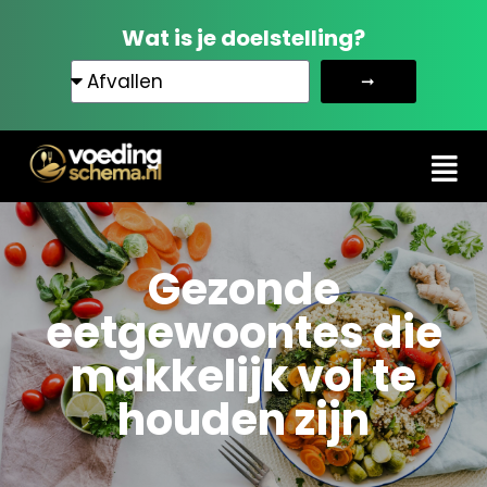
Wat is je doelstelling?
➞
Gezonde
eetgewoontes die
makkelijk vol te
houden zijn